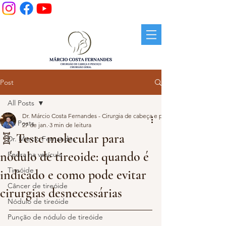
Post
All Posts
Dr. Márcio Costa Fernandes - Cirurgia de cabeça e pescoço.
All Posts
27 de jan.
3 min de leitura
🧬 Teste molecular para
Dr. Marcio Fernandes
nódulo de tireoide: quando é
Pedra na vesícula
Tireóide
indicado e como pode evitar
Câncer de tireóide
cirurgias desnecessárias
Nódulo de tireóide
Punção de nódulo de tireóide