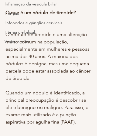
Inflamação da vesícula biliar
O que é um nódulo de tireoide?
Hérnias
linfonodos e gânglios cervicais
Hérnia umbilical
O nódulo de tireoide é uma alteração 
Vesícula biliar
muito comum na população, 
especialmente em mulheres e pessoas 
acima dos 40 anos. A maioria dos 
nódulos é benigna, mas uma pequena 
parcela pode estar associada ao câncer 
de tireoide.
Quando um nódulo é identificado, a 
principal preocupação é descobrir se 
ele é benigno ou maligno. Para isso, o 
exame mais utilizado é a punção 
aspirativa por agulha fina (PAAF).