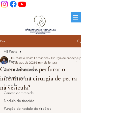
Post
All Posts
Dr. Márcio Costa Fernandes - Cirurgia de cabeça e pescoço.
All Posts
10 de abr. de 2025
3 min de leitura
Corre risco de perfurar o
Dr. Marcio Fernandes
intestino na cirurgia de pedra
Pedra na vesícula
Tireóide
na vesícula?
Câncer de tireóide
Nódulo de tireóide
Punção de nódulo de tireóide