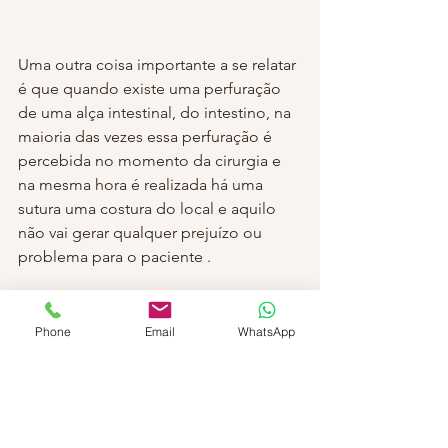
Uma outra coisa importante a se relatar 
é que quando existe uma perfuração 
de uma alça intestinal, do intestino, na 
maioria das vezes essa perfuração é 
percebida no momento da cirurgia e 
na mesma hora é realizada há uma 
sutura uma costura do local e aquilo 
não vai gerar qualquer prejuízo ou 
problema para o paciente .
Os casos mais complexos de 
perfuração intestinal durante a cirurgia 
Phone
Email
WhatsApp
de pedra na vesícula são aqueles que 
ocorrem e não são percebidos durante 
o procedimento cirúrgico e a secreção 
acumulada na barriga gera um 