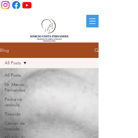
Blog
All Posts
All Posts
Dr. Marcio
Fernandes
Pedra na
vesícula
Tireóide
Câncer de
tireóide