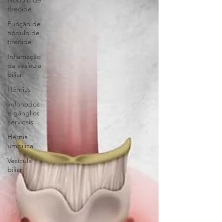
Nódulo de
tireóide
Punção de
nódulo de
tireóide
Inflamação
da vesícula
biliar
Hérnias
linfonodos
e gânglios
cervicais
Hérnia
umbilical
Vesícula
biliar