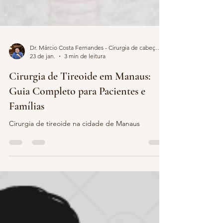
Dr. Márcio Costa Fernandes - Cirurgia de cabeça e pescoço.
23 de jan.
3 min de leitura
Cirurgia de Tireoide em Manaus:
Guia Completo para Pacientes e
Famílias
Cirurgia de tireoide na cidade de Manaus